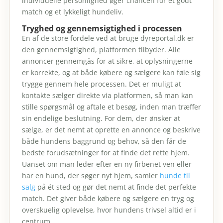
individuelle personlighed øger chancen for et godt
match og et lykkeligt hundeliv.
Tryghed og gennemsigtighed i processen
En af de store fordele ved at bruge dyreportal.dk er
den gennemsigtighed, platformen tilbyder. Alle
annoncer gennemgås for at sikre, at oplysningerne
er korrekte, og at både købere og sælgere kan føle sig
trygge gennem hele processen. Det er muligt at
kontakte sælger direkte via platformen, så man kan
stille spørgsmål og aftale et besøg, inden man træffer
sin endelige beslutning. For dem, der ønsker at
sælge, er det nemt at oprette en annonce og beskrive
både hundens baggrund og behov, så den får de
bedste forudsætninger for at finde det rette hjem.
Uanset om man leder efter en ny firbenet ven eller
har en hund, der søger nyt hjem, samler
hunde til
salg
på ét sted og gør det nemt at finde det perfekte
match. Det giver både købere og sælgere en tryg og
overskuelig oplevelse, hvor hundens trivsel altid er i
centrum.