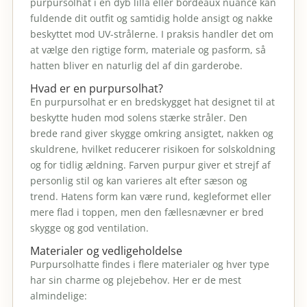
purpursolhat i en dyb lilla eller bordeaux nuance kan
fuldende dit outfit og samtidig holde ansigt og nakke
beskyttet mod UV-strålerne. I praksis handler det om
at vælge den rigtige form, materiale og pasform, så
hatten bliver en naturlig del af din garderobe.
Hvad er en purpursolhat?
En purpursolhat er en bredskygget hat designet til at
beskytte huden mod solens stærke stråler. Den
brede rand giver skygge omkring ansigtet, nakken og
skuldrene, hvilket reducerer risikoen for solskoldning
og for tidlig ældning. Farven purpur giver et strejf af
personlig stil og kan varieres alt efter sæson og
trend. Hatens form kan være rund, kegleformet eller
mere flad i toppen, men den fællesnævner er bred
skygge og god ventilation.
Materialer og vedligeholdelse
Purpursolhatte findes i flere materialer og hver type
har sin charme og plejebehov. Her er de mest
almindelige: