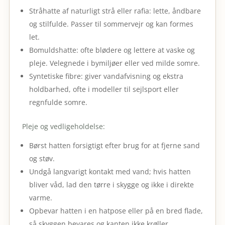
Stråhatte af naturligt strå eller rafia: lette, åndbare
og stilfulde. Passer til sommervejr og kan formes
let.
Bomuldshatte: ofte blødere og lettere at vaske og
pleje. Velegnede i bymiljøer eller ved milde somre.
Syntetiske fibre: giver vandafvisning og ekstra
holdbarhed, ofte i modeller til sejlsport eller
regnfulde somre.
Pleje og vedligeholdelse:
Børst hatten forsigtigt efter brug for at fjerne sand
og støv.
Undgå langvarigt kontakt med vand; hvis hatten
bliver våd, lad den tørre i skygge og ikke i direkte
varme.
Opbevar hatten i en hatpose eller på en bred flade,
så skyggen bevares og kanten ikke krøller.