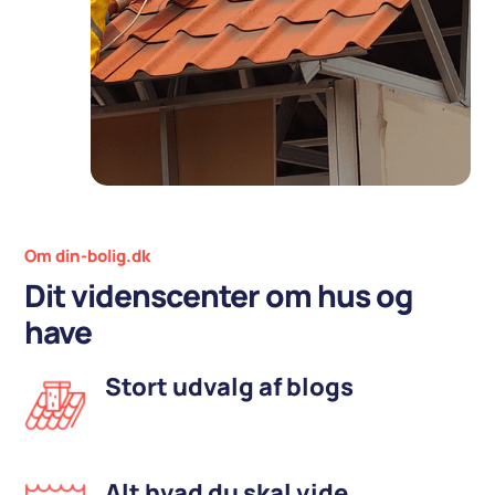
Om din-bolig.dk
Dit videnscenter om hus og
have
Stort udvalg af blogs
Alt hvad du skal vide