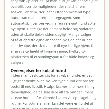
geografisk placering, så man hurtigt kan danne sig et
overblik over de muligheder, der matcher ens
ønsker. For dem, der leder efter en bestemt type
hund, kan man oprette en søgeagent, som
automatisk giver besked, når en relevant hund søger
nyt hjem. Dette gør det nemt at holde sig opdateret
uden at skulle tjekke siden dagligt. Mange vælger
også at oprette egne annoncer, hvis de har hunde
eller hvalpe, der skal videre til nye kærlige hjem. Det
er gratis og ligetil at komme i gang, hvilket gør
platformen til et samlingspunkt for både købere og
sælgere.
Overvejelser før køb af hund
Inden man beslutter sig for at købe hunde, er det
vigtigt at tænke over, hvilken type hund der passer
bedst til ens livsstil. Hvalpe kræver ofte mere tid og
tålmodighed, da de skal lære alt fra bunden, mens
voksne hunde ofte allerede har en vis opdragelse og
rutine. For børnefamilier kan det være en fordel at
vælge en rolig og børnevenlig race, mens aktive