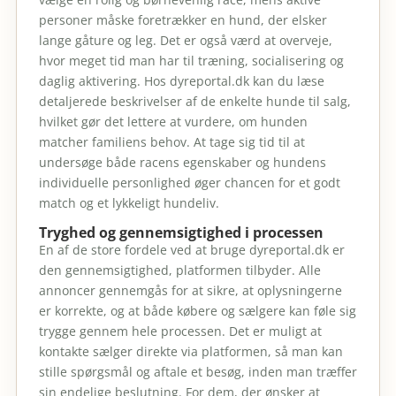
personer måske foretrækker en hund, der elsker
lange gåture og leg. Det er også værd at overveje,
hvor meget tid man har til træning, socialisering og
daglig aktivering. Hos dyreportal.dk kan du læse
detaljerede beskrivelser af de enkelte hunde til salg,
hvilket gør det lettere at vurdere, om hunden
matcher familiens behov. At tage sig tid til at
undersøge både racens egenskaber og hundens
individuelle personlighed øger chancen for et godt
match og et lykkeligt hundeliv.
Tryghed og gennemsigtighed i processen
En af de store fordele ved at bruge dyreportal.dk er
den gennemsigtighed, platformen tilbyder. Alle
annoncer gennemgås for at sikre, at oplysningerne
er korrekte, og at både købere og sælgere kan føle sig
trygge gennem hele processen. Det er muligt at
kontakte sælger direkte via platformen, så man kan
stille spørgsmål og aftale et besøg, inden man træffer
sin endelige beslutning. For dem, der ønsker at