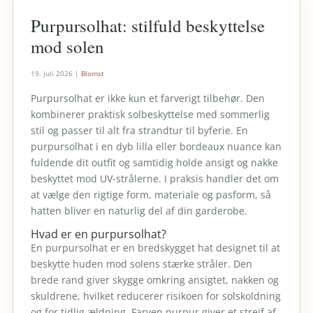
Purpursolhat: stilfuld beskyttelse
mod solen
19. juli 2026
|
Blomst
Purpursolhat er ikke kun et farverigt tilbehør. Den
kombinerer praktisk solbeskyttelse med sommerlig
stil og passer til alt fra strandtur til byferie. En
purpursolhat i en dyb lilla eller bordeaux nuance kan
fuldende dit outfit og samtidig holde ansigt og nakke
beskyttet mod UV-strålerne. I praksis handler det om
at vælge den rigtige form, materiale og pasform, så
hatten bliver en naturlig del af din garderobe.
Hvad er en purpursolhat?
En purpursolhat er en bredskygget hat designet til at
beskytte huden mod solens stærke stråler. Den
brede rand giver skygge omkring ansigtet, nakken og
skuldrene, hvilket reducerer risikoen for solskoldning
og for tidlig ældning. Farven purpur giver et strejf af