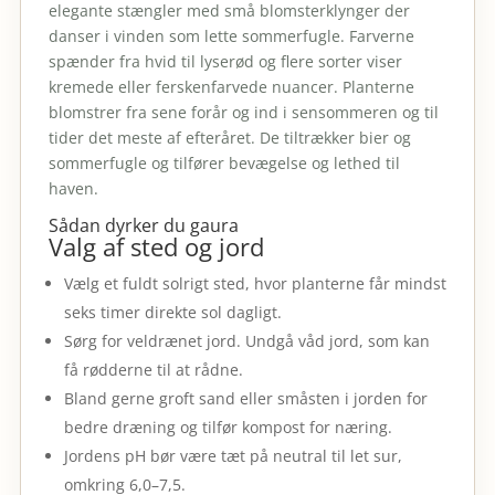
elegante stængler med små blomsterklynger der
danser i vinden som lette sommerfugle. Farverne
spænder fra hvid til lyserød og flere sorter viser
kremede eller ferskenfarvede nuancer. Planterne
blomstrer fra sene forår og ind i sensommeren og til
tider det meste af efteråret. De tiltrækker bier og
sommerfugle og tilfører bevægelse og lethed til
haven.
Sådan dyrker du gaura
Valg af sted og jord
Vælg et fuldt solrigt sted, hvor planterne får mindst
seks timer direkte sol dagligt.
Sørg for veldrænet jord. Undgå våd jord, som kan
få rødderne til at rådne.
Bland gerne groft sand eller småsten i jorden for
bedre dræning og tilfør kompost for næring.
Jordens pH bør være tæt på neutral til let sur,
omkring 6,0–7,5.