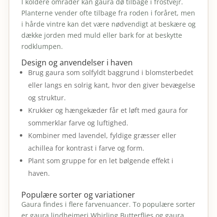
I koldere områder kan gaura dø tilbage i frostvejr.
Planterne vender ofte tilbage fra roden i foråret, men
i hårde vintre kan det være nødvendigt at beskære og
dække jorden med muld eller bark for at beskytte
rodklumpen.
Design og anvendelser i haven
Brug gaura som solfyldt baggrund i blomsterbedet
eller langs en solrig kant, hvor den giver bevægelse
og struktur.
Krukker og hængekæder får et løft med gaura for
sommerklar farve og luftighed.
Kombiner med lavendel, fyldige græsser eller
achillea for kontrast i farve og form.
Plant som gruppe for en let bølgende effekt i
haven.
Populære sorter og variationer
Gaura findes i flere farvenuancer. To populære sorter
er gaura lindheimeri Whirling Butterflies og gaura