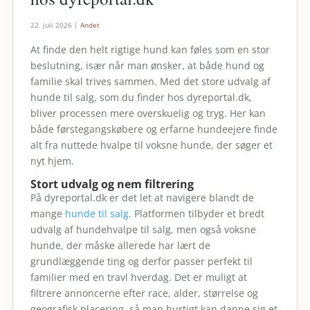
22. juli 2026
|
Andet
At finde den helt rigtige hund kan føles som en stor
beslutning, især når man ønsker, at både hund og
familie skal trives sammen. Med det store udvalg af
hunde til salg, som du finder hos dyreportal.dk,
bliver processen mere overskuelig og tryg. Her kan
både førstegangskøbere og erfarne hundeejere finde
alt fra nuttede hvalpe til voksne hunde, der søger et
nyt hjem.
Stort udvalg og nem filtrering
På dyreportal.dk er det let at navigere blandt de
mange
hunde til salg
. Platformen tilbyder et bredt
udvalg af hundehvalpe til salg, men også voksne
hunde, der måske allerede har lært de
grundlæggende ting og derfor passer perfekt til
familier med en travl hverdag. Det er muligt at
filtrere annoncerne efter race, alder, størrelse og
geografisk placering, så man hurtigt kan danne sig et